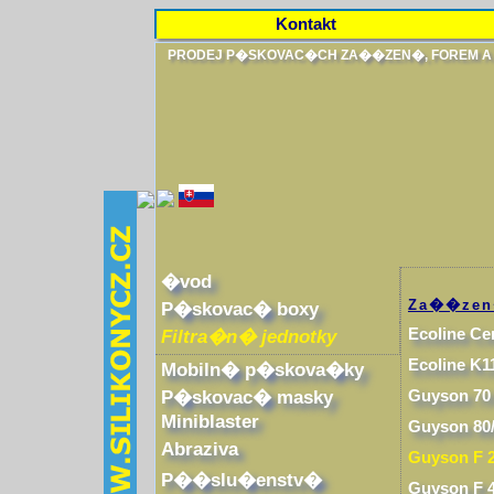
Kontakt
PRODEJ P�SKOVAC�CH ZA��ZEN�, FOREM 
�vod
Za��ze
P�skovac� boxy
Ecoline Ce
Filtra�n� jednotky
Ecoline K1
Mobiln� p�skova�ky
P�skovac� masky
Guyson 70
Miniblaster
Guyson 80
Abraziva
Guyson F 
P��slu�enstv�
Guyson F 