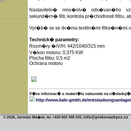
Nastaviteln� mno�stv� ods�van�ho vz
sekund�rn� filtr, kontrola pr�chodnosti filtru, atd
Vyr�b� se se dv�ma textiln�mi filtra�n�mi v
Technick� parametry:
Rozm�ry �/V/H: 442/1040/315 mm
V�kon motoru: 0,375 KW
Plocha filtru: 0,5 m2
Ochrana motoru
V�ce informac� o materi�lu naleznete na n�sleduj
http://www.kalo-gmbh.de/entstaubungsanlagen/
info@piskovackycz.cz
© 2026, Jaroslav Ma�ek, tel. +420 602 406 435,