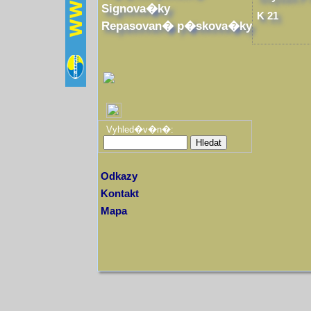
Signova�ky
K 21
Repasovan� p�skova�ky
Vyhled�v�n�:
Odkazy
Kontakt
Mapa