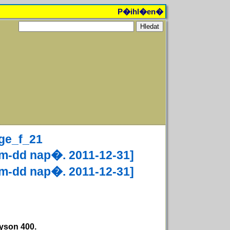
P�ihl�en�
age_f_21
-dd nap�. 2011-12-31]
-dd nap�. 2011-12-31]
yson 400.