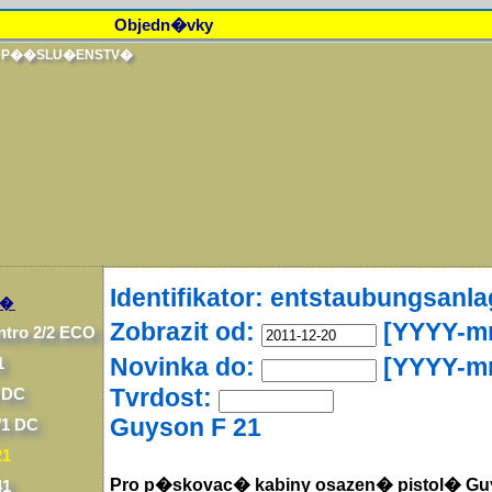
Objedn�vky
A P��SLU�ENSTV�
Identifikator: entstaubungsanl
n�
Zobrazit od:
[YYYY-mm
ntro 2/2 ECO
Novinka do:
[YYYY-mm
1
Tvrdost:
 DC
Guyson F 21
/1 DC
21
Pro p�skovac� kabiny osazen� pistol� Gu
41