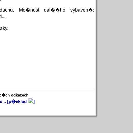
duchu. Mo�nost dal��ho vybaven�:
...
aky.
�c�ch odkazech
...
[p�eklad
]